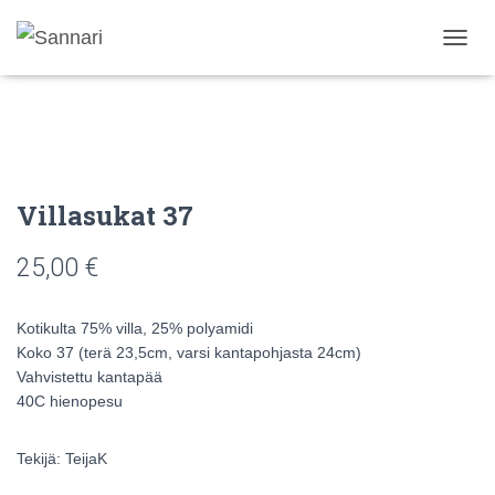
N
A
V
I
G
O
I
N
Villasukat 37
T
I
25,00
€
P
Ä
Ä
Kotikulta 75% villa, 25% polyamidi
L
L
Koko 37 (terä 23,5cm, varsi kantapohjasta 24cm)
E
Vahvistettu kantapää
/
40C hienopesu
P
O
I
Tekijä: TeijaK
S