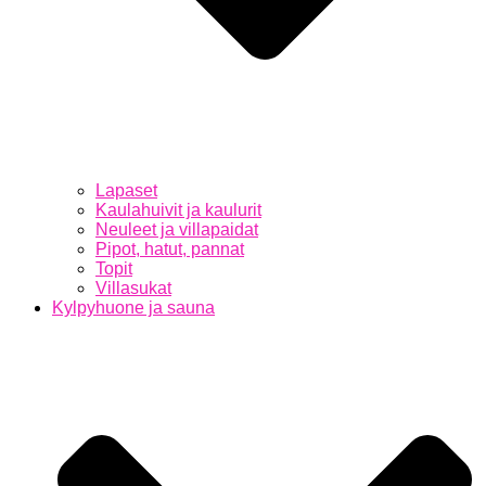
Lapaset
Kaulahuivit ja kaulurit
Neuleet ja villapaidat
Pipot, hatut, pannat
Topit
Villasukat
Kylpyhuone ja sauna