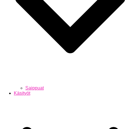
Saippuat
Käsityöt