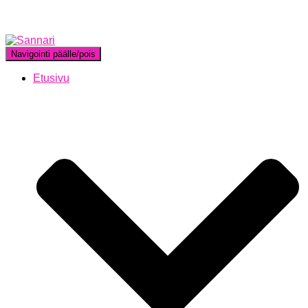
Navigointi päälle/pois
Etusivu