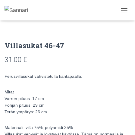
N
A
V
I
G
Villasukat 46-47
O
I
N
31,00
€
T
I
P
Perusvillasukat vahvistetulla kantapäällä.
Ä
Ä
L
Mitat
L
Varren pituus: 17 cm
E
Pohjan pituus: 29 cm
/
Terän ympärys: 26 cm
P
O
I
Materiaali: villa 75%, polyamidi 25%
S
Villasukat venyvät ja löystyvät käytössä. Tämä on normaalia ja