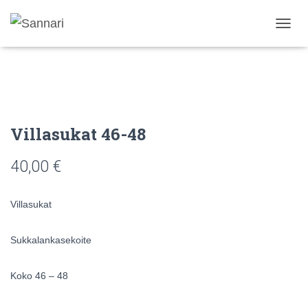
N
A
V
I
G
O
I
N
Villasukat 46-48
T
I
40,00
€
P
Ä
Ä
Villasukat
L
L
E
Sukkalankasekoite
/
P
O
Koko 46 – 48
I
S