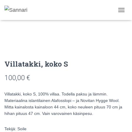
N
A
V
I
G
O
I
N
T
Villatakki, koko S
I
P
100,00
€
Ä
Ä
L
L
Villatakki, koko S, 100% villaa. Todella paksu ja lämmin.
E
Materiaalina islantilainen Alafosslopi – ja Novitan Hygge Wool.
/
Mitta kainalosta kainaloon 44 cm, koko neuleen pituus 70 cm ja
P
hihan pituus 47 cm. Vain varovainen käsinpesu.
O
I
S
Tekijä: Soile