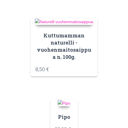
Kuttumamman
naturelli -
vuohenmaitosaippu
a n. 100g.
8,50
€
Pipo