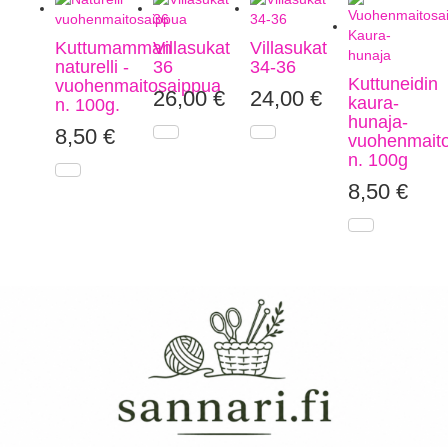
Kuttumamman
Villasukat
Villasukat
naturelli -
36
34-36
Kuttuneidin
vuohenmaitosaippua
26,00
€
24,00
€
kaura-
n. 100g.
hunaja-
8,50
€
vuohenmait
n. 100g
8,50
€