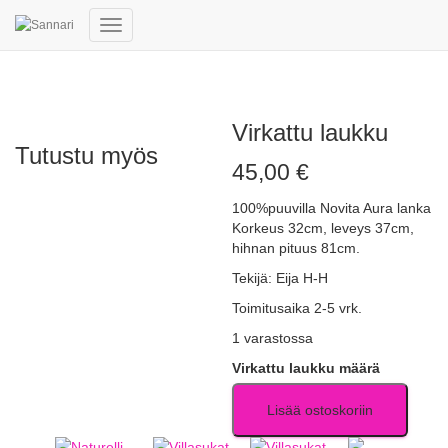
Navigointi
päälle/pois
Virkattu laukku
Tutustu myös
45,00
€
100%puuvilla Novita Aura lanka
Korkeus 32cm, leveys 37cm,
hihnan pituus 81cm.
Tekijä: Eija H-H
Toimitusaika 2-5 vrk.
1 varastossa
Virkattu laukku määrä
Lisää ostoskoriin