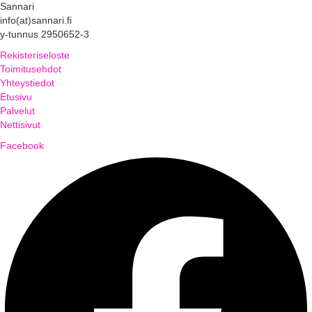
Sannari
info(at)sannari.fi
y-tunnus 2950652-3
Rekisteriseloste
Toimitusehdot
Yhteystiedot
Etusivu
Palvelut
Nettisivut
Facebook