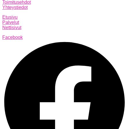
Toimitusehdot
Yhteystiedot
Etusivu
Palvelut
Nettisivut
Facebook