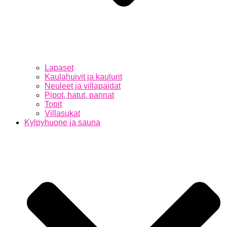
Lapaset
Kaulahuivit ja kaulurit
Neuleet ja villapaidat
Pipot, hatut, pannat
Topit
Villasukat
Kylpyhuone ja sauna