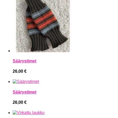
Säärystimet
26,00
€
Säärystimet
26,00
€