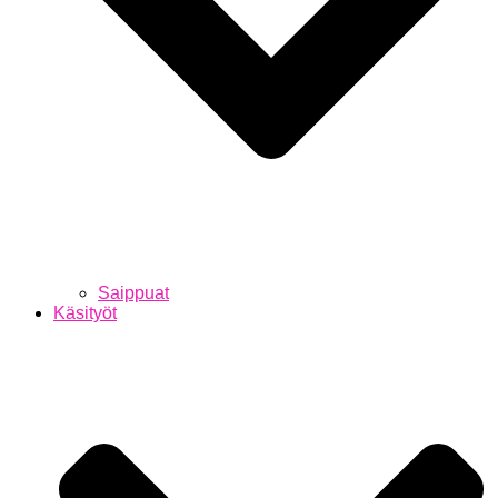
Saippuat
Käsityöt