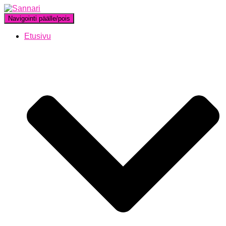
Navigointi päälle/pois
Etusivu