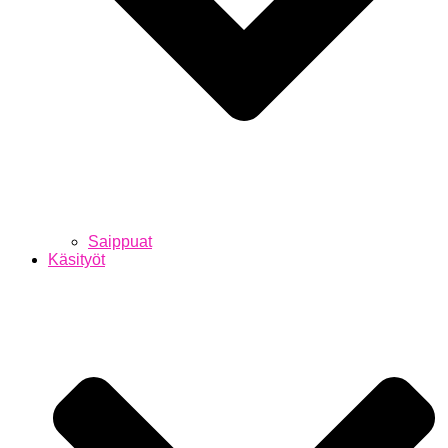
Saippuat
Käsityöt