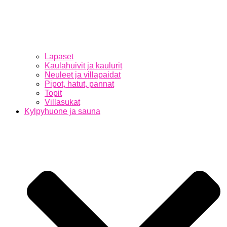
Lapaset
Kaulahuivit ja kaulurit
Neuleet ja villapaidat
Pipot, hatut, pannat
Topit
Villasukat
Kylpyhuone ja sauna