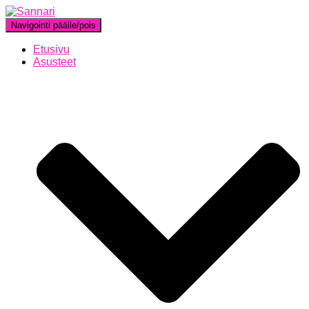
Navigointi päälle/pois
Etusivu
Asusteet