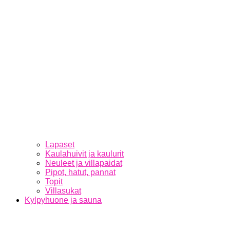
Lapaset
Kaulahuivit ja kaulurit
Neuleet ja villapaidat
Pipot, hatut, pannat
Topit
Villasukat
Kylpyhuone ja sauna