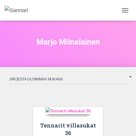
NAVIG
PÄÄLL
Marjo Miinalainen
Tennarit villasukat
36