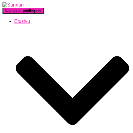
Navigointi päälle/pois
Etusivu