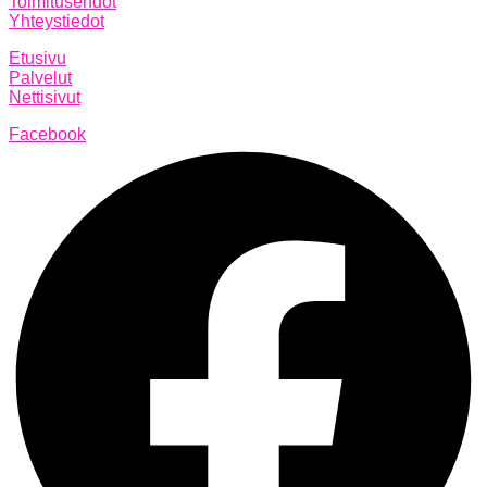
Toimitusehdot
Yhteystiedot
Etusivu
Palvelut
Nettisivut
Facebook