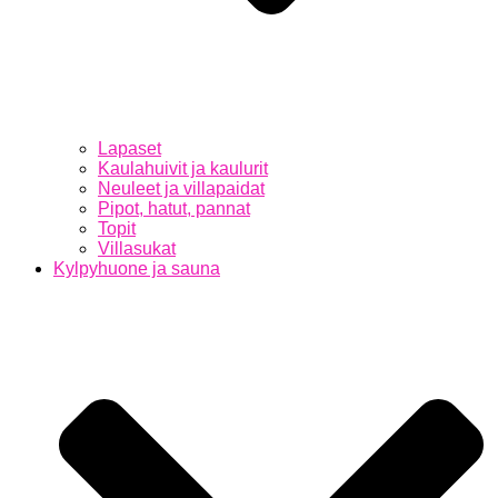
Lapaset
Kaulahuivit ja kaulurit
Neuleet ja villapaidat
Pipot, hatut, pannat
Topit
Villasukat
Kylpyhuone ja sauna