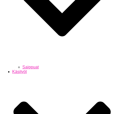
Saippuat
Käsityöt