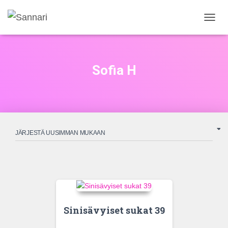
NAVIG
PÄÄLL
Sofia H
Sinisävyiset sukat 39