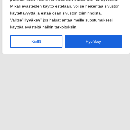
Mikäli evästeiden käyttö estetään, voi se heikentää sivuston
käytettävyyttä ja estää osan sivuston toiminnoista.
Valitse”
Hyväksy
” jos haluat antaa meille suostumuksesi
käyttää evästeitä näihin tarkoituksiin.
Kiellä
Hyväksy
Sannari
info(at)sannari.fi
y-tunnus 2950652-3
Rekisteriseloste
Toimitusehdot
Yhteystiedot
Etusivu
Palvelut
Nettisivut