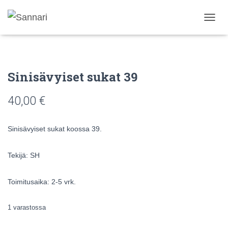
N
A
V
I
G
Sinisävyiset sukat 39
O
I
N
40,00
€
T
I
P
Sinisävyiset sukat koossa 39.
Ä
Ä
L
Tekijä: SH
L
E
/
Toimitusaika: 2-5 vrk.
P
O
1 varastossa
I
S