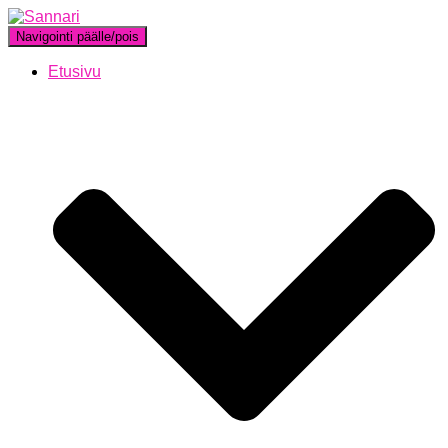
Navigointi päälle/pois
Etusivu