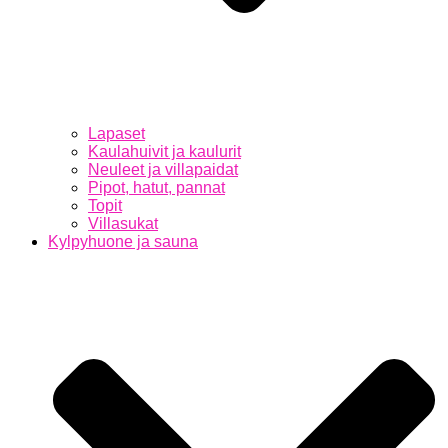
Lapaset
Kaulahuivit ja kaulurit
Neuleet ja villapaidat
Pipot, hatut, pannat
Topit
Villasukat
Kylpyhuone ja sauna