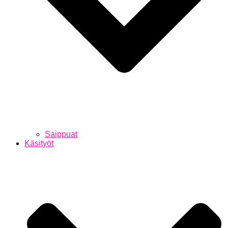
Saippuat
Käsityöt