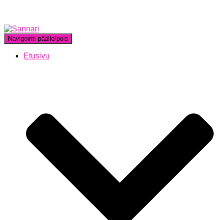
Navigointi päälle/pois
Etusivu