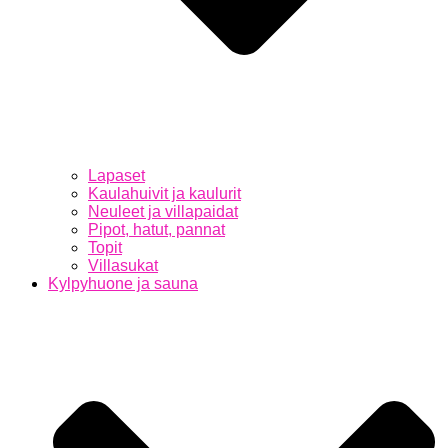
Lapaset
Kaulahuivit ja kaulurit
Neuleet ja villapaidat
Pipot, hatut, pannat
Topit
Villasukat
Kylpyhuone ja sauna