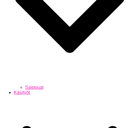
Saippuat
Käsityöt