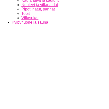
Kaulahuivit ja kaulurit
Neuleet ja villapaidat
Pipot, hatut, pannat
Topit
Villasukat
Kylpyhuone ja sauna