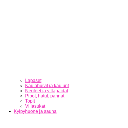
Lapaset
Kaulahuivit ja kaulurit
Neuleet ja villapaidat
Pipot, hatut, pannat
Topit
Villasukat
Kylpyhuone ja sauna