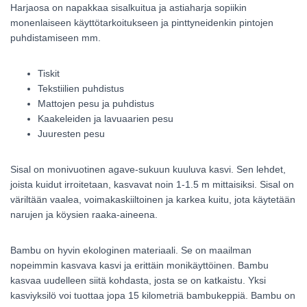
Harjaosa on napakkaa sisalkuitua ja astiaharja sopiikin
monenlaiseen käyttötarkoitukseen ja pinttyneidenkin pintojen
puhdistamiseen mm.
Tiskit
Tekstiilien puhdistus
Mattojen pesu ja puhdistus
Kaakeleiden ja lavuaarien pesu
Juuresten pesu
Sisal on monivuotinen agave-sukuun kuuluva kasvi. Sen lehdet,
joista kuidut irroitetaan, kasvavat noin 1-1.5 m mittaisiksi. Sisal on
väriltään vaalea, voimakaskiiltoinen ja karkea kuitu, jota käytetään
narujen ja köysien raaka-aineena.
Bambu on hyvin ekologinen materiaali. Se on maailman
nopeimmin kasvava kasvi ja erittäin monikäyttöinen. Bambu
kasvaa uudelleen siitä kohdasta, josta se on katkaistu. Yksi
kasviyksilö voi tuottaa jopa 15 kilometriä bambukeppiä. Bambu on