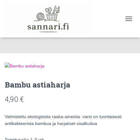
NAVIG
Bambu astiaharja
4,90
€
Valmistettu ekologisista raaka-aineista: varsi on luontaisesti
antibakteerista bambua ja harjakset sisalkuitua
Toimitusaika 1-3 vrk.