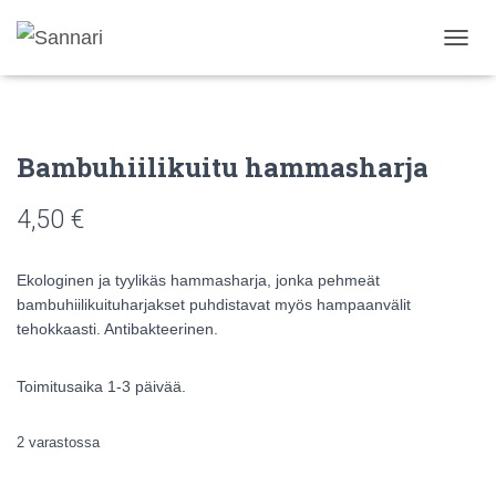
N
A
V
I
G
Bambuhiilikuitu hammasharja
O
I
N
4,50
€
T
I
P
Ekologinen ja tyylikäs hammasharja, jonka pehmeät
Ä
bambuhiilikuituharjakset puhdistavat myös hampaanvälit
Ä
tehokkaasti. Antibakteerinen.
L
L
E
Toimitusaika 1-3 päivää.
/
P
O
2 varastossa
I
S