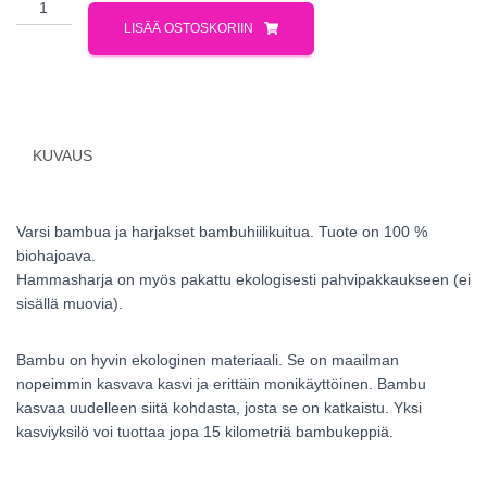
LISÄÄ OSTOSKORIIN
KUVAUS
Varsi bambua ja harjakset bambuhiilikuitua. Tuote on 100 %
biohajoava.
Hammasharja on myös pakattu ekologisesti pahvipakkaukseen (ei
sisällä muovia).
Bambu on hyvin ekologinen materiaali. Se on maailman
nopeimmin kasvava kasvi ja erittäin monikäyttöinen. Bambu
kasvaa uudelleen siitä kohdasta, josta se on katkaistu. Yksi
kasviyksilö voi tuottaa jopa 15 kilometriä bambukeppiä.