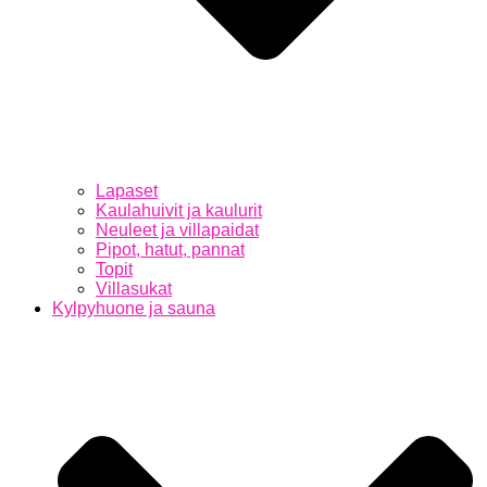
Lapaset
Kaulahuivit ja kaulurit
Neuleet ja villapaidat
Pipot, hatut, pannat
Topit
Villasukat
Kylpyhuone ja sauna