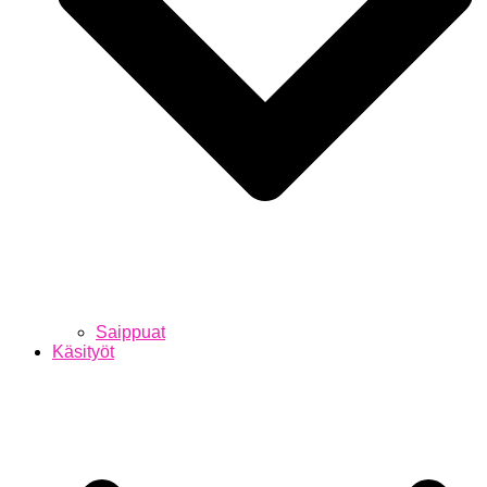
Saippuat
Käsityöt