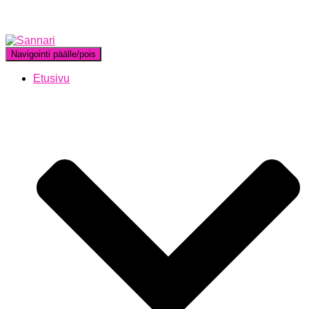
Navigointi päälle/pois
Etusivu