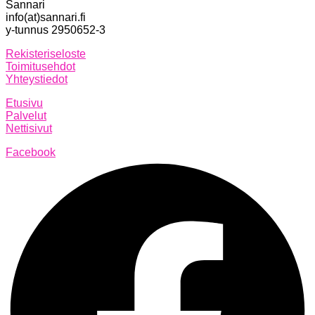
Sannari
info(at)sannari.fi
y-tunnus 2950652-3
Rekisteriseloste
Toimitusehdot
Yhteystiedot
Etusivu
Palvelut
Nettisivut
Facebook