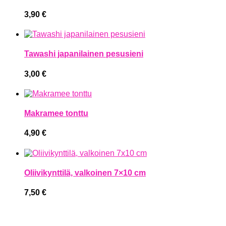
3,90
€
Tawashi japanilainen pesusieni
3,00
€
Makramee tonttu
4,90
€
Oliivikynttilä, valkoinen 7×10 cm
7,50
€