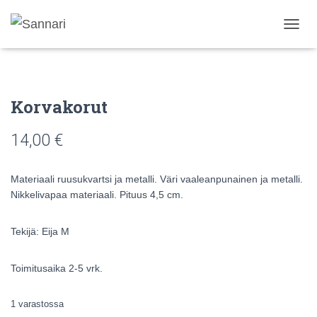
N
A
V
I
G
Korvakorut
O
I
N
14,00
€
T
I
P
Materiaali ruusukvartsi ja metalli. Väri vaaleanpunainen ja metalli.
Ä
Nikkelivapaa materiaali. Pituus 4,5 cm.
Ä
L
L
Tekijä: Eija M
E
/
P
Toimitusaika 2-5 vrk.
O
I
1 varastossa
S