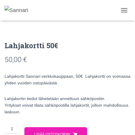
N
A
V
I
G
Lahjakortti 50€
O
I
N
50,00
€
T
I
P
Lahjakortti Sannari verkkokauppaan, 50€. Lahjakortti on voimassa
Ä
yhden vuoden ostopäivästä.
Ä
L
L
Lahjakortin tiedot lähetetään annettuun sähköpostiin.
E
Yritykset voivat tilata sähköpostilla lahjakortit, jolloin mahdollisuus
/
laskuun.
P
O
I
S
LISÄÄ OSTOSKORIIN