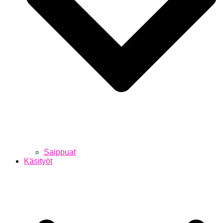
Saippuat
Käsityöt