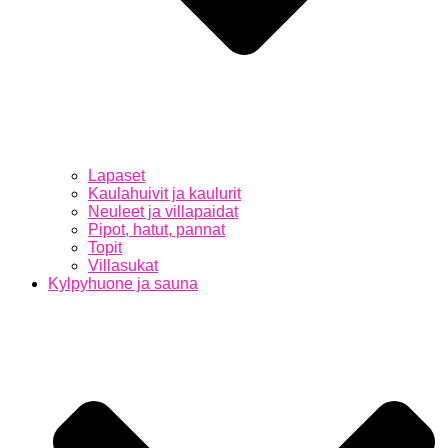
Lapaset
Kaulahuivit ja kaulurit
Neuleet ja villapaidat
Pipot, hatut, pannat
Topit
Villasukat
Kylpyhuone ja sauna