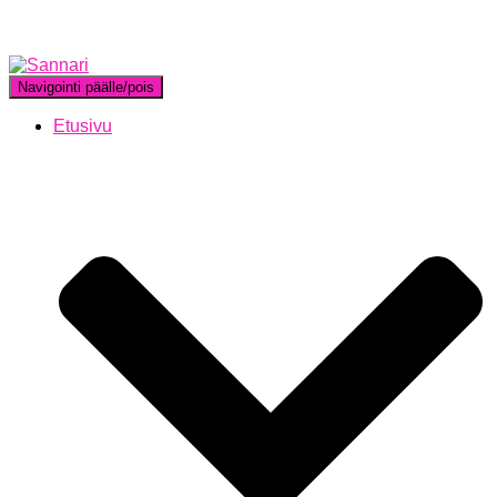
Navigointi päälle/pois
Etusivu