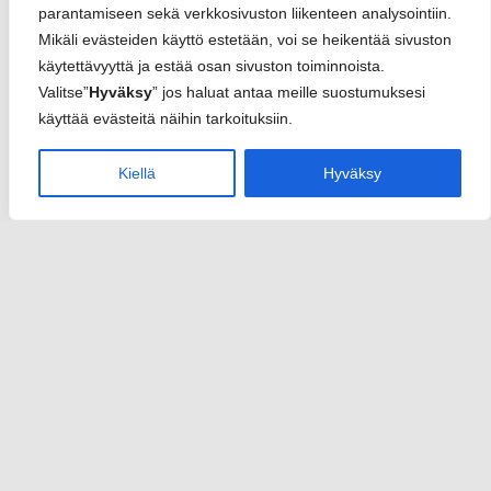
parantamiseen sekä verkkosivuston liikenteen analysointiin.
Mikäli evästeiden käyttö estetään, voi se heikentää sivuston
käytettävyyttä ja estää osan sivuston toiminnoista.
Valitse”
Hyväksy
” jos haluat antaa meille suostumuksesi
käyttää evästeitä näihin tarkoituksiin.
Kiellä
Hyväksy
Sannari
info(at)sannari.fi
y-tunnus 2950652-3
Rekisteriseloste
Toimitusehdot
Yhteystiedot