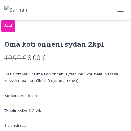
N
A
ALE!
V
I
G
Oma koti onneni sydän 2kpl
O
I
N
10,90
€
8,00
€
T
I
P
Käsin ommellut Oma koti onneni sydän joulukoristeet. Setissä
Ä
kaksi hieman erinäköistä sydäntä (kuva)
Ä
L
L
Korkeus n. 25 cm.
E
/
P
Toimitusaika 1-3 vrk.
O
I
1 varastossa
S