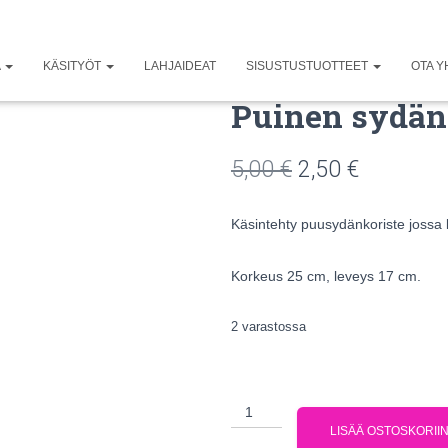
A
KÄSITYÖT
LAHJAIDEAT
SISUSTUSTUOTTEET
OTA Y
Puinen sydän
5,00
€
2,50
€
Käsintehty puusydänkoriste jossa
Korkeus 25 cm, leveys 17 cm.
2 varastossa
LISÄÄ OSTOSKORII