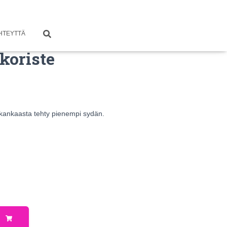
HTEYTTÄ
koriste
 kankaasta tehty pienempi sydän.
N