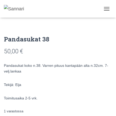
N
A
V
I
G
Pandasukat 38
O
I
N
50,00
€
T
I
P
Pandasukat koko n.38. Varren pituus kantapään alta n.32cm. 7-
Ä
velj.lankaa
Ä
L
L
Tekijä: Eija
E
/
P
Toimitusaika 2-5 vrk.
O
I
1 varastossa
S