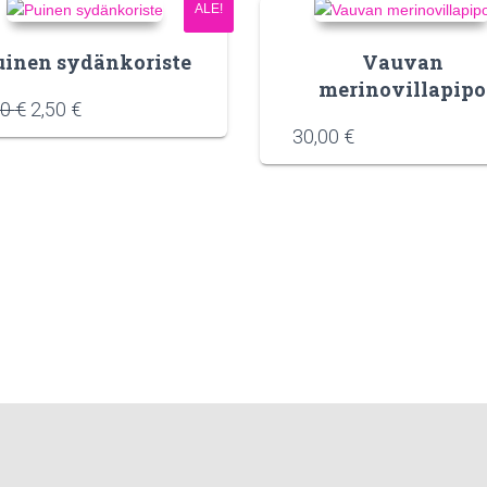
ALE!
uinen sydänkoriste
Vauvan
merinovillapipo
00
€
2,50
€
30,00
€