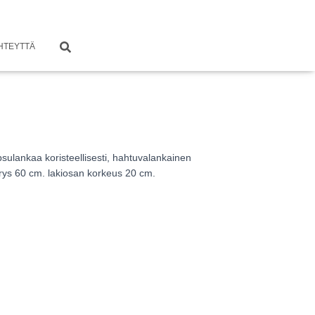
HTEYTTÄ
psulankaa koristeellisesti, hahtuvalankainen
ärys 60 cm. lakiosan korkeus 20 cm.