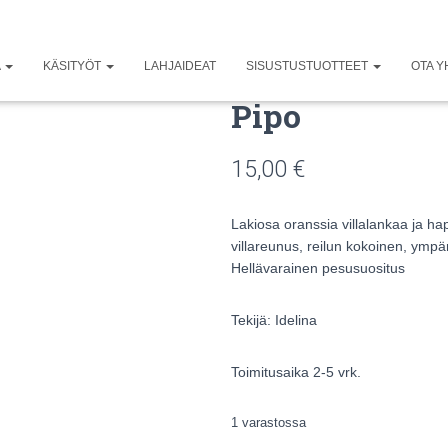
A
KÄSITYÖT
LAHJAIDEAT
SISUSTUSTUOTTEET
OTA Y
Pipo
15,00
€
Lakiosa oranssia villalankaa ja ha
villareunus, reilun kokoinen, ymp
Hellävarainen pesusuositus
Tekijä: Idelina
Toimitusaika 2-5 vrk.
1 varastossa