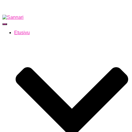
Navigointi
päälle/pois
Etusivu