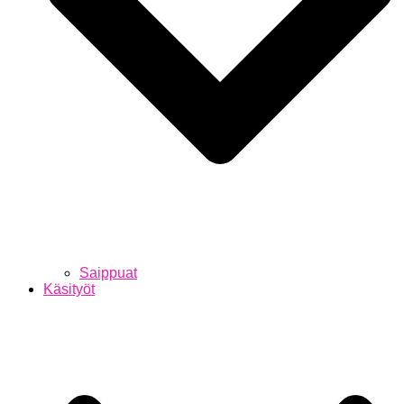
Saippuat
Käsityöt