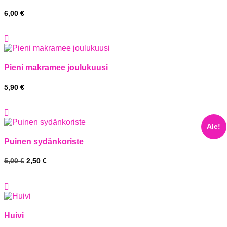
6,00
€
Pieni makramee joulukuusi
5,90
€
Ale!
Puinen sydänkoriste
Alkuperäinen
Nykyinen
5,00
€
2,50
€
hinta
hinta
oli:
on:
5,00 €.
2,50 €.
Huivi