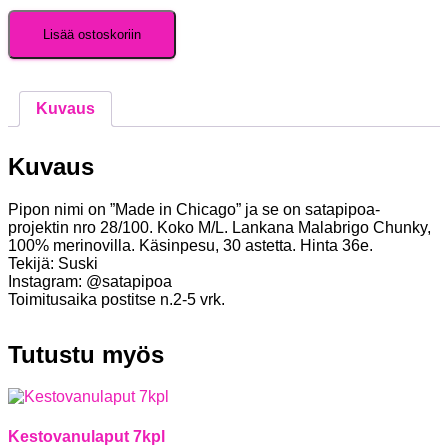
Pipo
"Made
Lisää ostoskoriin
in
Chicago"
määrä
Kuvaus
Kuvaus
Pipon nimi on ”Made in Chicago” ja se on satapipoa-
projektin nro 28/100. Koko M/L. Lankana Malabrigo Chunky,
100% merinovilla. Käsinpesu, 30 astetta. Hinta 36e.
Tekijä: Suski
Instagram: @satapipoa
Toimitusaika postitse n.2-5 vrk.
Tutustu myös
Kestovanulaput 7kpl