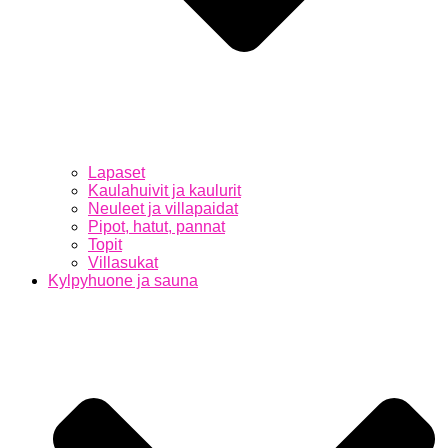
Lapaset
Kaulahuivit ja kaulurit
Neuleet ja villapaidat
Pipot, hatut, pannat
Topit
Villasukat
Kylpyhuone ja sauna