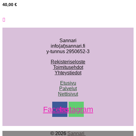
40,00
€
Sannari
info(at)sannari.fi
y-tunnus 2950652-3
Rekisteriseloste
Toimitusehdot
Yhteystiedot
Etusivu
Palvelut
Nettisivut
Facebook
Instagram
© 2026
Sannari