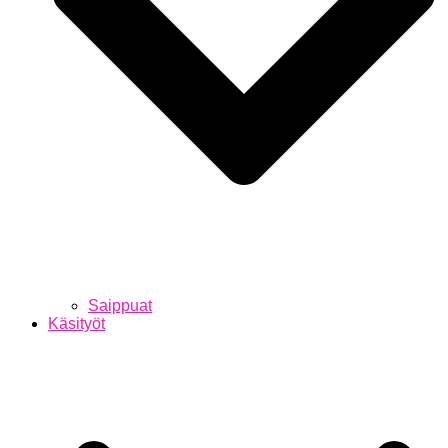
Saippuat
Käsityöt