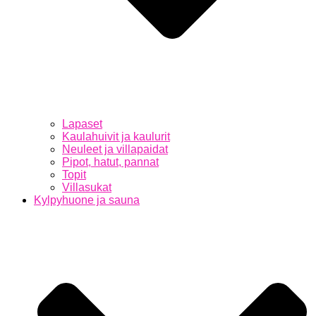
Lapaset
Kaulahuivit ja kaulurit
Neuleet ja villapaidat
Pipot, hatut, pannat
Topit
Villasukat
Kylpyhuone ja sauna