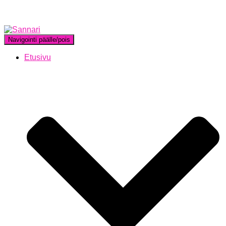
Navigointi päälle/pois
Etusivu