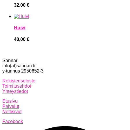
32,00
€
Huivi
40,00
€
Sannari
info(at)sannari.fi
y-tunnus 2950652-3
Rekisteriseloste
Toimitusehdot
Yhteystiedot
Etusivu
Palvelut
Nettisivut
Facebook