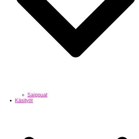
Saippuat
Käsityöt