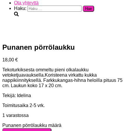
Ota yhteyttä
Haku:
Punanen pörrölaukku
18,00
€
Tekoturkiksesta ommeltu pieni olkalaukku
vetoketjuavauksella.Koristeena virkattu kukka
nappikiinnityksellä. Farkkukangas-hihna heloilla pituus 75
cm. Laukun koko 17 x 20 cm.
Tekijä: Idelina
Toimitusaika 2-5 vrk.
1 varastossa
Punanen pörrölaukku määrä