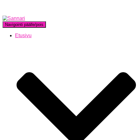
Navigointi päälle/pois
Etusivu