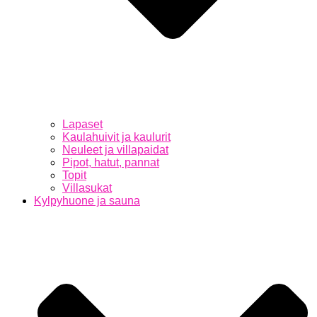
Lapaset
Kaulahuivit ja kaulurit
Neuleet ja villapaidat
Pipot, hatut, pannat
Topit
Villasukat
Kylpyhuone ja sauna