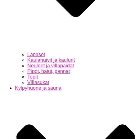
Lapaset
Kaulahuivit ja kaulurit
Neuleet ja villapaidat
Pipot, hatut, pannat
Topit
Villasukat
Kylpyhuone ja sauna