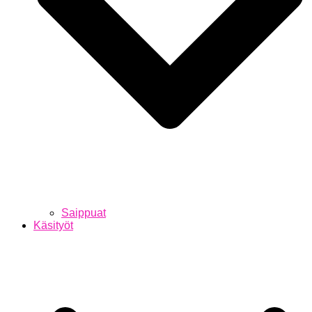
Saippuat
Käsityöt