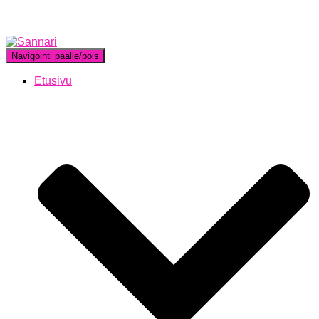
Navigointi päälle/pois
Etusivu