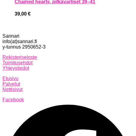
Chained hearts, pitkävartiset 39–41
39,00
€
Sannari
info(at)sannari.fi
y-tunnus 2950652-3
Rekisteriseloste
Toimitusehdot
Yhteystiedot
Etusivu
Palvelut
Nettisivut
Facebook