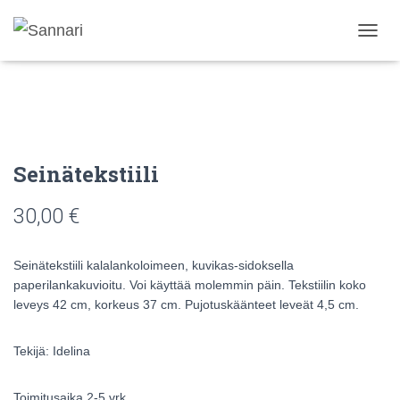
N
A
V
I
G
O
I
N
Seinätekstiili
T
I
30,00
€
P
Ä
Ä
Seinätekstiili kalalankoloimeen, kuvikas-sidoksella
L
L
paperilankakuvioitu. Voi käyttää molemmin päin. Tekstiilin koko
E
leveys 42 cm, korkeus 37 cm. Pujotuskäänteet leveät 4,5 cm.
/
P
O
Tekijä: Idelina
I
S
Toimitusaika 2-5 vrk.