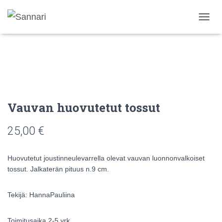
N
A
V
I
G
O
I
N
T
Vauvan huovutetut tossut
I
P
25,00
€
Ä
Ä
L
L
Huovutetut joustinneulevarrella olevat vauvan luonnonvalkoiset
E
tossut. Jalkaterän pituus n.9 cm.
/
P
O
Tekijä: HannaPauliina
I
S
Toimitusaika 2-5 vrk.