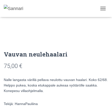
N
A
V
I
G
O
I
N
T
Vauvan neulehaalari
I
P
75,00
€
Ä
Ä
L
L
Nalle langasta värillä pellava neulottu vauvan haalari. Koko 62/68.
E
Helppo pukea, koska etukappale aukeaa vyötärölle saakka.
/
Konepesu villaohjelmalla.
P
O
I
Tekijä: HannaPauliina
S