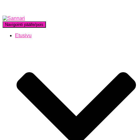
Navigointi päälle/pois
Etusivu