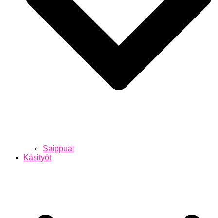
Saippuat
Käsityöt