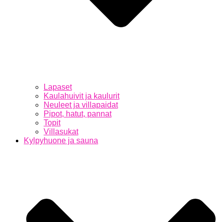
Lapaset
Kaulahuivit ja kaulurit
Neuleet ja villapaidat
Pipot, hatut, pannat
Topit
Villasukat
Kylpyhuone ja sauna