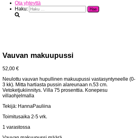
Ota yhteyttä
Haku:
Vauvan makuupussi
52,00
€
Neulottu vauvan hupullinen makuupussi vastasyntyneelle (0-
3 kk). Mitta hartiasta pussin alareunaan n.53 cm.
Vetoketjukiinnitys. Villa 75 prosenttia. Konepesu
villaohjelmalla
Tekijä: HannaPauliina
Toimitusaika 2-5 vrk.
1 varastossa
Vauvan makuupussi määrä