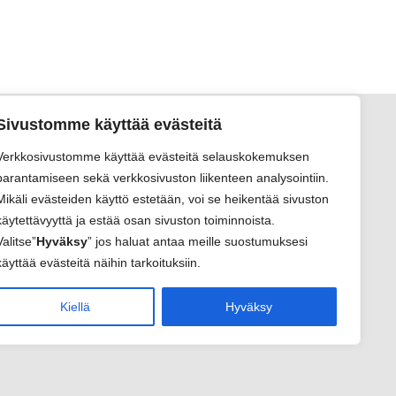
Sivustomme käyttää evästeitä
Verkkosivustomme käyttää evästeitä selauskokemuksen
parantamiseen sekä verkkosivuston liikenteen analysointiin.
Mikäli evästeiden käyttö estetään, voi se heikentää sivuston
käytettävyyttä ja estää osan sivuston toiminnoista.
Valitse”
Hyväksy
” jos haluat antaa meille suostumuksesi
käyttää evästeitä näihin tarkoituksiin.
Kiellä
Hyväksy