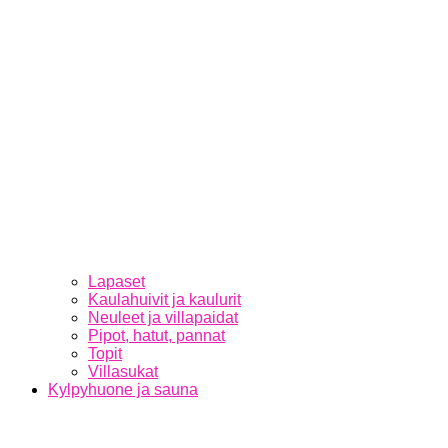
Lapaset
Kaulahuivit ja kaulurit
Neuleet ja villapaidat
Pipot, hatut, pannat
Topit
Villasukat
Kylpyhuone ja sauna