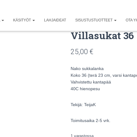
A
KÄSITYÖT
LAHJAIDEAT
SISUSTUSTUOTTEET
OTA Y
Villasukat 36
25,00
€
Nako sukkalanka
Koko 36 (terä 23 cm, varsi kanta
Vahvistettu kantapää
40C hienopesu
Tekijä: TeijaK
Toimitusaika 2-5 vrk.
1 varastossa