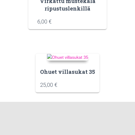
Virkattu mustekala
ripustuslenkillä
6,00
€
Ohuet villasukat 35
25,00
€