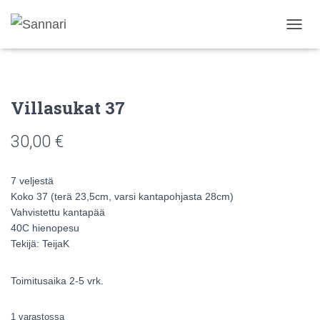
N
A
V
I
G
Villasukat 37
O
I
N
30,00
€
T
I
P
7 veljestä
Ä
Koko 37 (terä 23,5cm, varsi kantapohjasta 28cm)
Ä
Vahvistettu kantapää
L
L
40C hienopesu
E
Tekijä: TeijaK
/
P
O
Toimitusaika 2-5 vrk.
I
S
1 varastossa