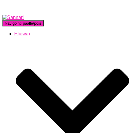
Navigointi päälle/pois
Etusivu