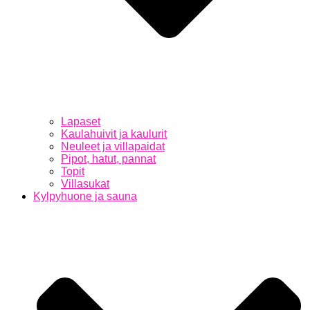
Lapaset
Kaulahuivit ja kaulurit
Neuleet ja villapaidat
Pipot, hatut, pannat
Topit
Villasukat
Kylpyhuone ja sauna