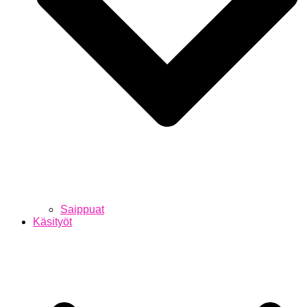
Saippuat
Käsityöt