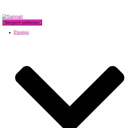
Navigointi päälle/pois
Etusivu