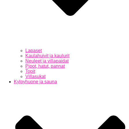
Lapaset
Kaulahuivit ja kaulurit
Neuleet ja villapaidat
Pipot, hatut, pannat
Topit
Villasukat
Kylpyhuone ja sauna