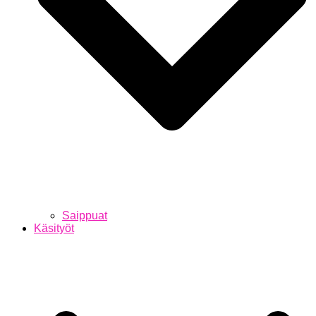
Saippuat
Käsityöt