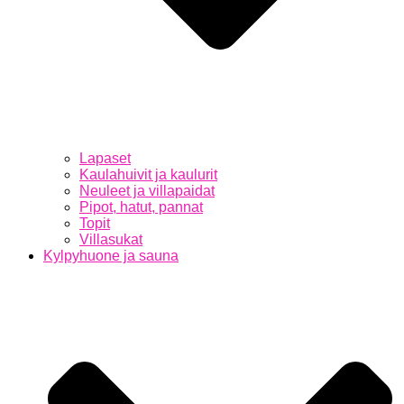
Lapaset
Kaulahuivit ja kaulurit
Neuleet ja villapaidat
Pipot, hatut, pannat
Topit
Villasukat
Kylpyhuone ja sauna