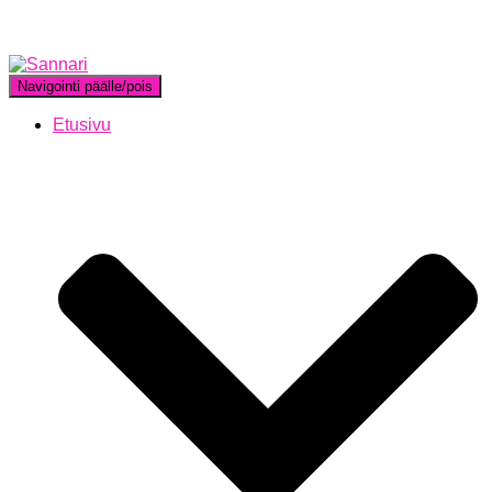
Navigointi päälle/pois
Etusivu