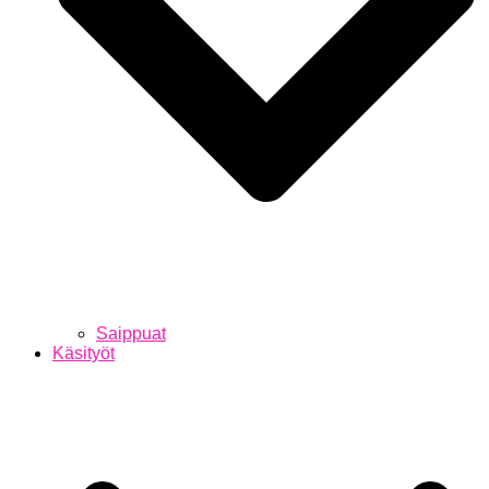
Saippuat
Käsityöt