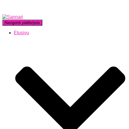
Navigointi päälle/pois
Etusivu