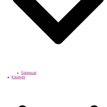
Saippuat
Käsityöt