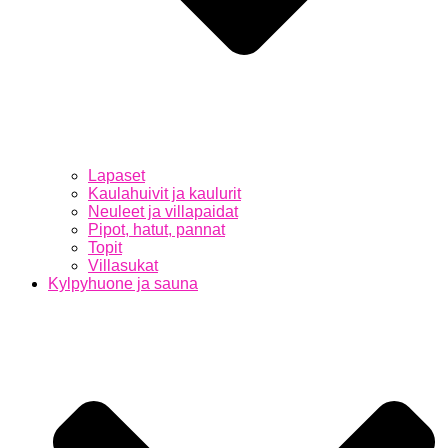
Lapaset
Kaulahuivit ja kaulurit
Neuleet ja villapaidat
Pipot, hatut, pannat
Topit
Villasukat
Kylpyhuone ja sauna