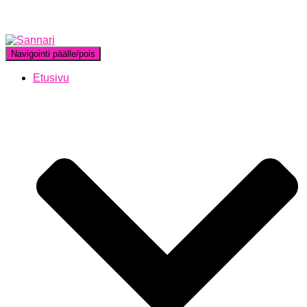
Navigointi päälle/pois
Etusivu