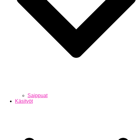
Saippuat
Käsityöt