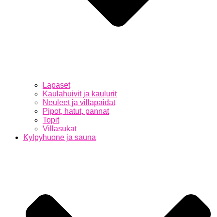
Lapaset
Kaulahuivit ja kaulurit
Neuleet ja villapaidat
Pipot, hatut, pannat
Topit
Villasukat
Kylpyhuone ja sauna