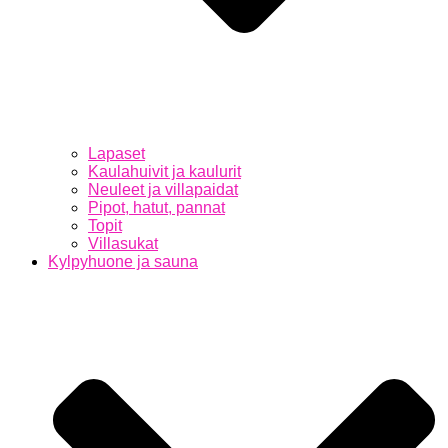
Lapaset
Kaulahuivit ja kaulurit
Neuleet ja villapaidat
Pipot, hatut, pannat
Topit
Villasukat
Kylpyhuone ja sauna