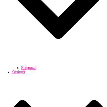
Saippuat
Käsityöt