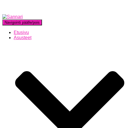
Navigointi päälle/pois
Etusivu
Asusteet