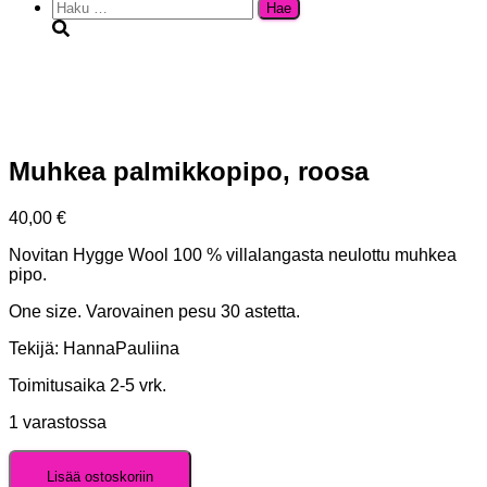
Haku:
Muhkea palmikkopipo, roosa
40,00
€
Novitan Hygge Wool 100 % villalangasta neulottu muhkea
pipo.
One size. Varovainen pesu 30 astetta.
Tekijä: HannaPauliina
Toimitusaika 2-5 vrk.
1 varastossa
Muhkea
Lisää ostoskoriin
palmikkopipo,