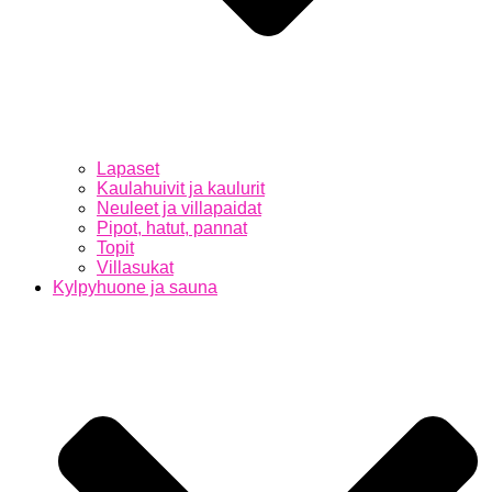
Lapaset
Kaulahuivit ja kaulurit
Neuleet ja villapaidat
Pipot, hatut, pannat
Topit
Villasukat
Kylpyhuone ja sauna