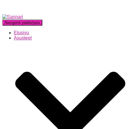
Navigointi päälle/pois
Etusivu
Asusteet