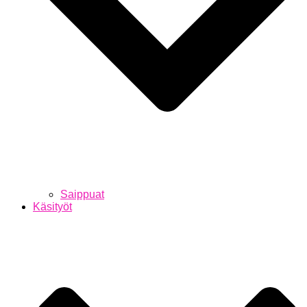
Saippuat
Käsityöt