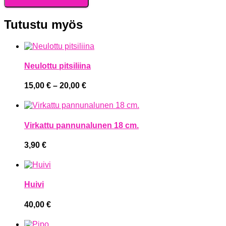
roosa
määrä
Tutustu myös
Neulottu pitsiliina
15,00
€
–
20,00
€
Hintaluokka:
15,00 €
-
20,00 €
Virkattu pannunalunen 18 cm.
3,90
€
Huivi
40,00
€