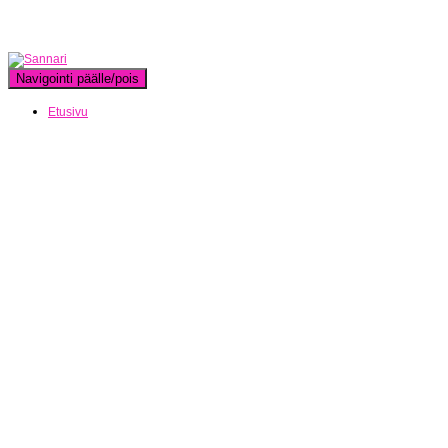
Navigointi päälle/pois
Etusivu