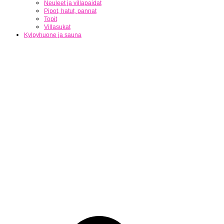
Neuleet ja villapaidat
Pipot, hatut, pannat
Topit
Villasukat
Kylpyhuone ja sauna