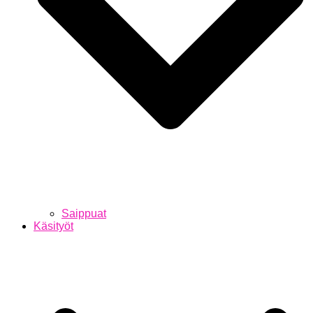
Saippuat
Käsityöt