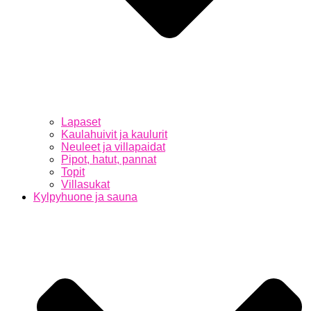
Lapaset
Kaulahuivit ja kaulurit
Neuleet ja villapaidat
Pipot, hatut, pannat
Topit
Villasukat
Kylpyhuone ja sauna