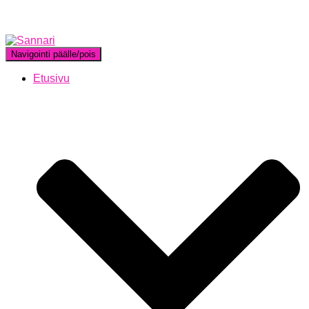
Navigointi päälle/pois
Etusivu