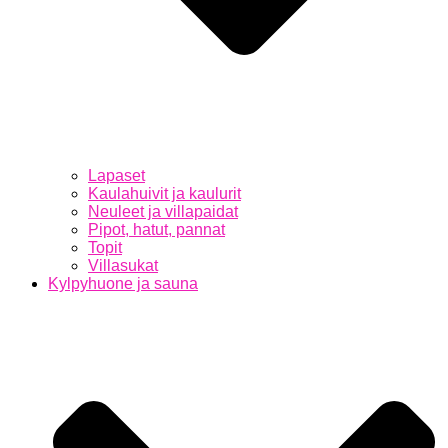
Lapaset
Kaulahuivit ja kaulurit
Neuleet ja villapaidat
Pipot, hatut, pannat
Topit
Villasukat
Kylpyhuone ja sauna