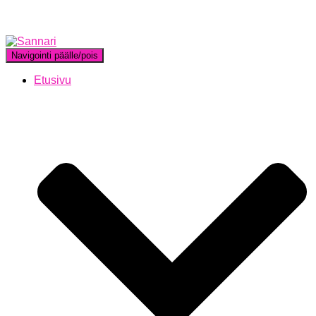
Navigointi päälle/pois
Etusivu