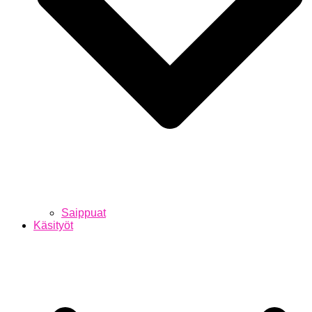
Saippuat
Käsityöt