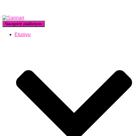
Navigointi päälle/pois
Etusivu