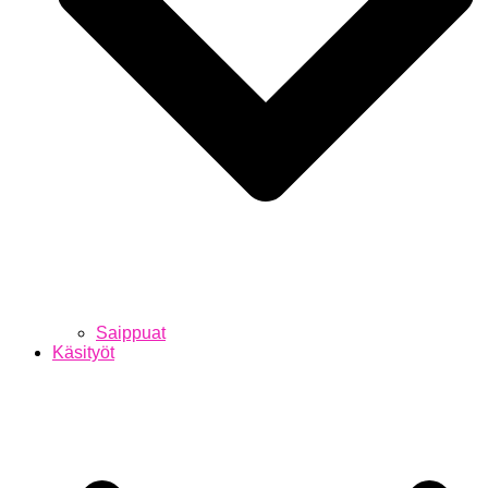
Saippuat
Käsityöt