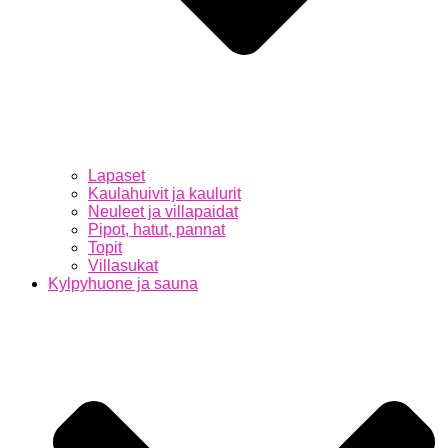
Lapaset
Kaulahuivit ja kaulurit
Neuleet ja villapaidat
Pipot, hatut, pannat
Topit
Villasukat
Kylpyhuone ja sauna